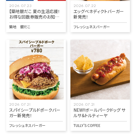
2026.07.23
2026.07.22
【築地銀だこ 夏の生活応援！
エッグベネディクトバーガー
お得な回数券販売のお知ら
新発売！
せ】
築地 銀だこ
フレッシュネスバーガー
2026.07.21
2026.07.21
スパイシープルドポークバー
NEW!!ボールパークドッグ サ
ガー新発売！
ルサ＆トルティーヤ
フレッシュネスバーガー
TULLY'S COFFEE