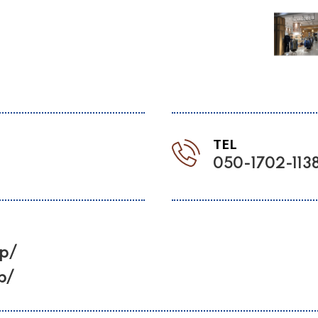
TEL
050-1702-113
p/
p/