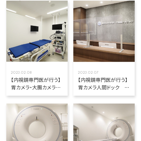
2023.02.08
2023.02.07
【内視鏡専門医が行う】
【内視鏡専門医が行う】
胃カメラ・大腸カメラ検
胃カメラ人間ドック
査(腫瘍マーカー検査付
(クリニックモール眼科・
き)
耳鼻科連携)