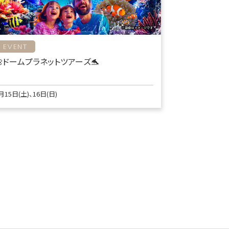
EVENT
🌺ドームプラネットツアーズ🐬
月15日(土)、16日(日)