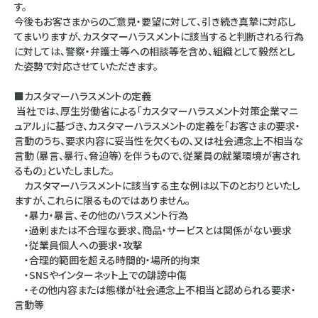
す。
今後もお客さまからのご意見・要望に対して、引き続き真摯に対応し
てまいりますが、カスタマーハラスメントに該当すると判断される行為
に対しては、警察・弁護士等への相談等を含め、組織として毅然とし
た姿勢で対応させていただきます。
■カスタマーハラスメントの定義
当社では、厚生労働省による「カスタマーハラスメント対策企業マニ
ュアル」に基づき、カスタマーハラスメントの定義を「お客さまの要求・
言動のうち、要求内容に妥当性を欠くもの、又は社会通念上不相当な
言動（暴言、暴行、脅迫等）を伴うもので、従業員の就業環境が害され
るもの」といたしました。
カスタマーハラスメントに該当する主な例は以下のとおりといたし
ますが、これらに限るものではありません。
・暴力・暴言、その他のハラスメント行為
・過剰または不合理な要求、商品・サービスとは関係がない要求
・従業員個人への要求・攻撃
・合理的範囲を超える時間的・場所的拘束
・SNSやインターネット上での誹謗中傷
・その他内容または態様が社会通念上不相当と認められる要求・
言動等